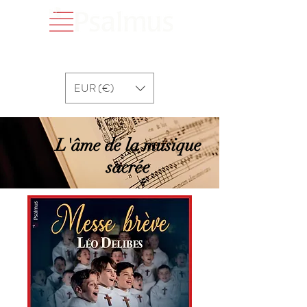
EUR (€)
L'âme de la musique
sacrée