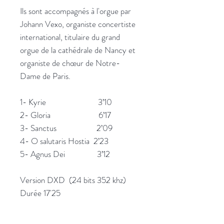
Ils sont accompagnés à l'orgue par
Johann Vexo, organiste concertiste
international, titulaire du grand
orgue de la cathédrale de Nancy et
organiste de chœur de Notre-
Dame de Paris.
1- Kyrie 3’10
2- Gloria 6’17
3- Sanctus 2’09
4- O salutaris Hostia 2’23
5- Agnus Dei 3’12
Version DXD (24 bits 352 khz)
Durée 17'25