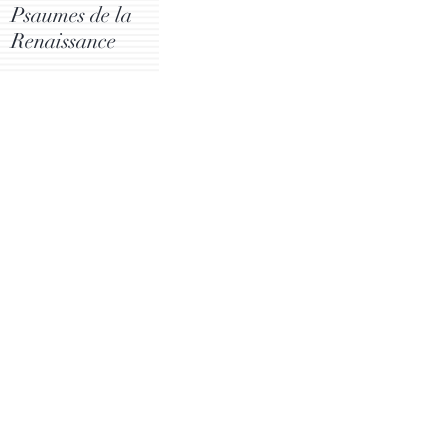
Psaumes de la
Renaissance
Acheter
Ecouter
~~~~~~~~~~~~
Plus d'informations
Catalogue CD
HD Audio