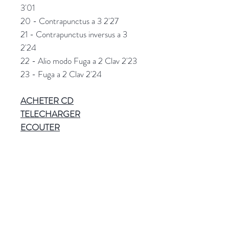
3'01
20 - Contrapunctus a 3 2'27
21 - Contrapunctus inversus a 3
2'24
22 - Alio modo Fuga a 2 Clav 2'23
23 - Fuga a 2 Clav 2'24
ACHETER
CD
TELECHARGER
ECOUTER
Référence
PSAL022
Plus d'informations