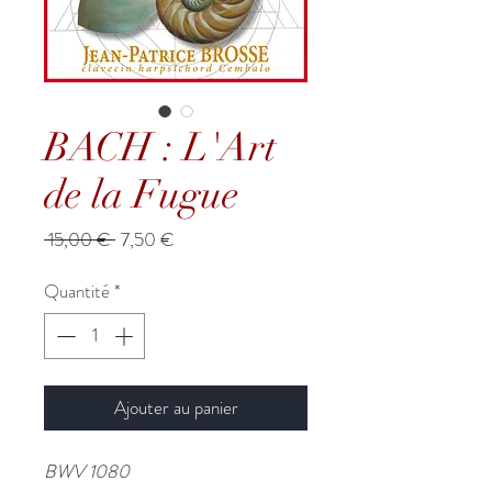
BACH : L'Art
de la Fugue
Prix
Prix
 15,00 € 
7,50 €
original
promotionnel
Quantité
*
Ajouter au panier
BWV 1080