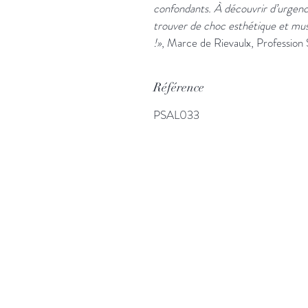
confondants. À découvrir d’urgence
trouver de choc esthétique et musi
!»
, Marce de Rievaulx, Professio
Référence
PSAL033
Plus d'informatio
Catalogue CD