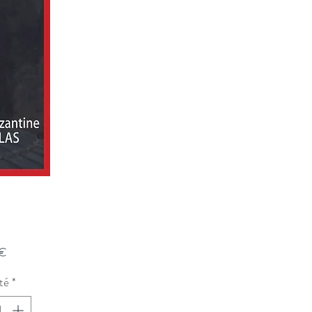
Prix
 €
té
*