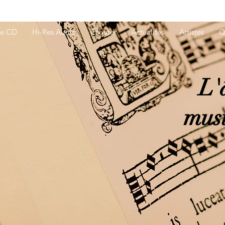
ue CD
Hi-Res Audio
Ecouter
Actualités
Artistes
Q
L'
musi