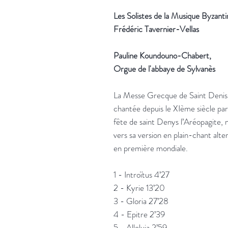
Les Solistes de la Musique Byzanti
Frédéric Tavernier-Vellas
Pauline Koundouno-Chabert,
Orgue de l'abbaye de Sylvanès
La Messe Grecque de Saint Denis e
chantée depuis le XIème siècle par
fête de saint Denys l’Aréopagite, n
vers sa version en plain-chant alt
en première mondiale.
1 -
Intro
ï
tus 4’27
2 -
Kyrie
13’20
3 -
Gloria
27’28
4 - Epitre 2’39
5 -
Alleluia 2’59