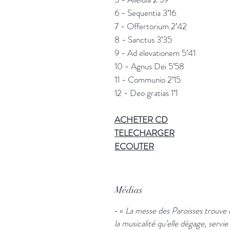
6 -
Sequentia
3’16
7 -
Offertorium 2’42
8 -
Sanctus
3’35
9 -
Ad elevationem
5’41
10 -
Agnus Dei
5’58
11 -
Communio
2’15
12 -
Deo gratias
1’1
ACHETER
CD
TELECHARGER
ECOUTER
Médias
• «
La messe des Paroisses trouve ic
la musicalité qu’elle dégage, servi