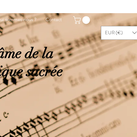
ui sommes-nous ?
Contact
EUR (€)
âme de la
que sacrée