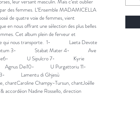
rses, leur versant masculin. Mais c’est oublier 
ées par des femmes. L’Ensemble MADAMICELLA 
osé de quatre voix de femmes, vient 
 en nous offrant une sélection des plus belles 
emmes. Cet album plein de ferveur et 
i nous transporte.  1-               Laeta Devote 
um 3-               Stabat Mater 4-               Ave 
6-               U Sipulcro 7-               Kyrie 
 Agnus Dei10-             U Purgattoriu 11-             
3-             Lamentu di Ghjesù  
chantCaroline Champy-Tursun, chantJoëlle 
& accordéon Nadine Rossello, direction 