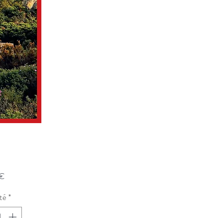
Prix
 €
té
*