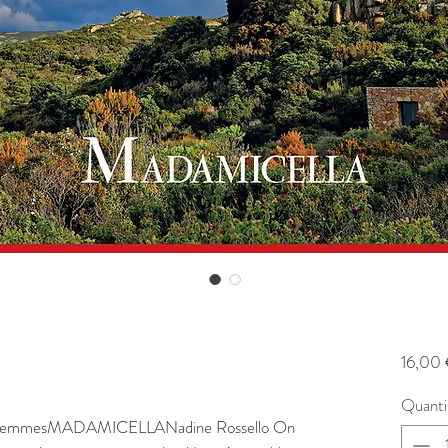
16,00
Quanti
ur femmesMADAMICELLANadine Rossello On 