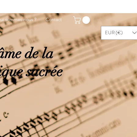
ui sommes-nous ?
Contact
EUR (€)
âme de la
que sacrée