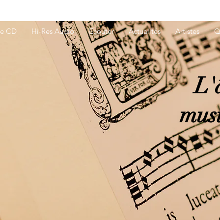
ue CD
Hi-Res Audio
Ecouter
Actualités
Artistes
Q
L'
musi