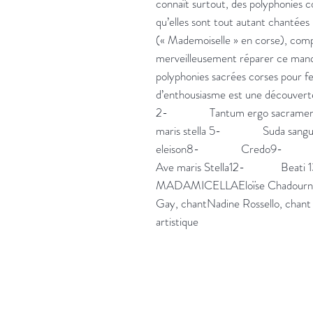
connaît surtout, des polyphonies co
qu’elles sont tout autant chant
(« Mademoiselle » en corse), comp
merveilleusement réparer ce manque
polyphonies sacrées corses pour f
d’enthousiasme est une découverte qu
2-               Tantum ergo sacrament
maris stella 5-               Suda sangue
eleison8-               Credo9-              
Ave maris Stella12-             Beati 1
MADAMICELLAEloïse Chadourne, 
Gay, chantNadine Rossello, chant 
artistique