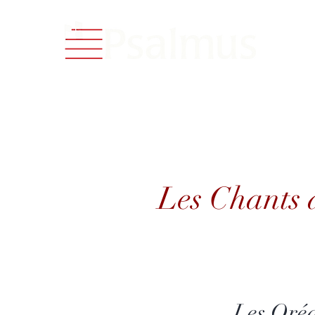
Catalog
Les Chants de 
Les Chants 
Les Oré