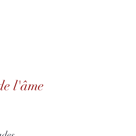
ue CD
Hi-Res Audio
Ecouter
Actualités
Artistes
Q
l'âme
de l'âme
ades