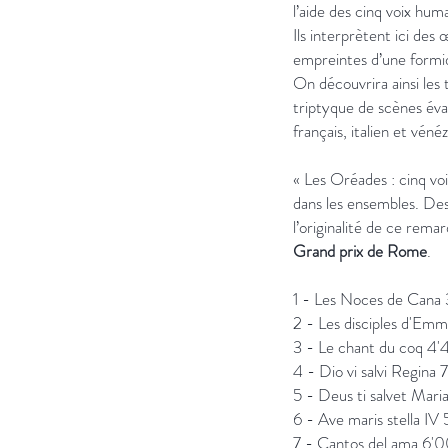
l’aide des cinq voix huma
Ils interprètent ici de
empreintes d’une formid
On découvrira ainsi le
triptyque de scènes éva
français, italien et véné
« Les Oréades : cinq voi
dans les ensembles. Des
l’originalité de ce rem
Grand prix de Rome
.
1 - Les Noces de Cana
2 - Les disciples d'Em
3 - Le chant du coq 4'
4 - Dio vi salvi Regina 
5 - Deus ti salvet Mari
6 - Ave maris stella IV 
7 - Cantos del ama 6'