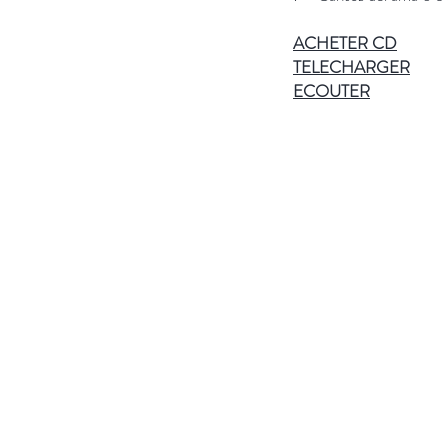
ACHETER
CD
TELECHARGER
ECOUTER
Plus d'informatio
Catalogue CD
HD Audio
Qui sommes-nous ?
Publications