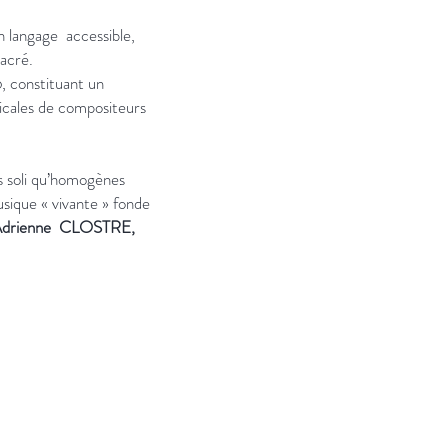
n langage accessible,
sacré.
, constituant un
sicales de compositeurs
es soli qu’homogènes
sique « vivante » fonde
drienne CLOSTRE,