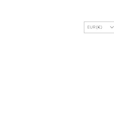
ui sommes-nous ?
Contact
EUR (€)