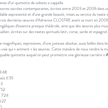
ines d’un quintette de solistes a cappella.
s œuvres sacrées contemporaines, écrites entre 2003 et 2006 dans u
able expressivité et d’une grande beauté, mises au service du texte 
s trois dernières œuvres d’Adrienne CLOSTRE avant sa mort en 2006
ngéliques d’essence presque théâtrale, ainsi que des œuvres plus mu
zuélien, écrites sur des textes spirituels latin, corse, sarde et espagnol.
x magnifiques, expressives, d’une justesse absolue, aussi belles dans l
 voix qui « animent » les œuvres. Cette manière de nous rendre la mu
arquable quintette auquel on peut promettre une glorieuse carrière »
A
 3'48
maüs 6'35
43
7'52
a 7'24
5'27
00