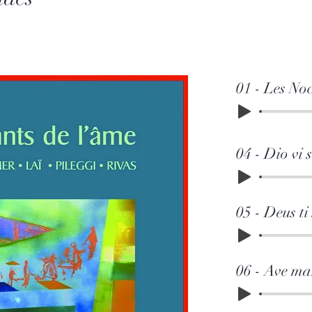
01 - Les No
04 - Dio vi 
05 - Deus ti
06 - Ave mar