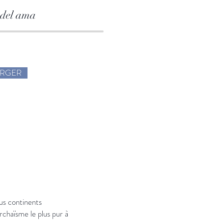
 del ama
ARGER
ous continents
rchaïsme le plus pur à