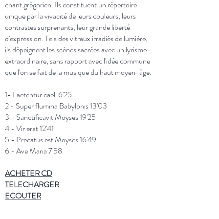
chant grégorien. Ils constituent un répertoire
unique par la vivacité de leurs couleurs, leurs
contrastes surprenants, leur grande liberté
d'expression. Tels des vitraux irradiés de lumière,
ils dépeignent les scènes sacrées avec un lyrisme
extraordinaire, sans rapport avec l'idée commune
que l'on se fait de la musique du haut moyen-âge.
1-
Laetentur caeli 6'25
2 -
Super flumina Babylonis 13'03
3 -
Sanctificavit Moyses 19'25
4 -
Vir erat 12'41
5 -
Precatus est Moyses 16'49
6 -
Ave Maria 7'58
ACHETER
CD
TELECHARGER
ECOUTER