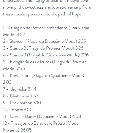
undertakes. This liturgy of deaths is magnificent,
moving: the sweetness and jubilation arising from
these vocals open us up to the path of hope.
1 - Trisagion de Petros Lambadarios (Deuxième
Mode) 4'52
2 - Stance 1 (Plagal du Deuxième Mode) 2'39
3 - Stance 2 (Plagal du Premier Mode) 3'26
4 - Stance 3 (Plagal du Quatrième Mode) 2'26
5 - Evlogitaria des défunts (Plagal du Premier
Mode) 7'55
6 - Kondakion, (Plagal du Quatrième Mode)
2'03
7 - Idiomèles 8'44
8 - Béatitudes 7'37
9 - Prokimenon 3'10
10 - Epitre 3'50
11 - Dernier Baiser (Deuxième Mode) 4'08
12 - Trisagion de Balasios le Prêtre (Mode
Nenano) 26'05