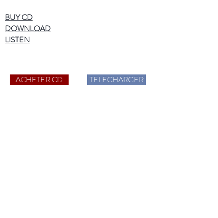
BUY CD
DOWNLOAD
LISTEN
ACHETER CD
TELECHARGER
More information
Catalog CD
Hi-Res Audio
Who are we?
News
Contact