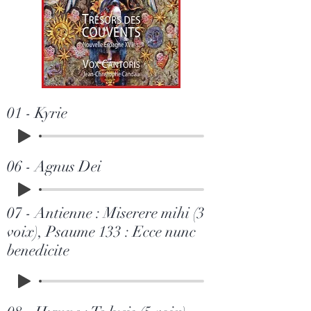
01 - Kyrie
06 - Agnus Dei
07 - Antienne : Miserere mihi (3
voix), Psaume 133 : Ecce nunc
benedicite