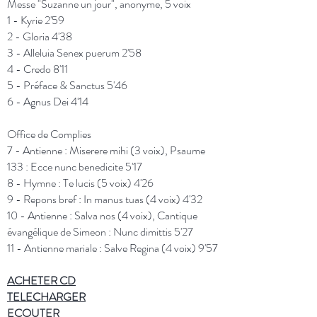
Messe "Suzanne un jour", anonyme, 5 voix
1 - Kyrie 2'59
2 - Gloria 4'38
3 - Alleluia Senex puerum 2'58
4 - Credo 8'11
5 - Préface & Sanctus 5'46
6 - Agnus Dei 4'14
Office de Complies
7 - Antienne : Miserere mihi (3 voix), Psaume
133 : Ecce nunc benedicite 5'17
8 - Hymne : Te lucis (5 voix) 4'26
9 - Repons bref : In manus tuas (4 voix) 4'32
10 - Antienne : Salva nos (4 voix), Cantique
évangélique de Simeon : Nunc dimittis 5'27
11 - Antienne mariale : Salve Regina (4 voix) 9'57
ACHETER
CD
TELECHARGER
ECOUTER