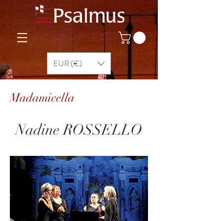
EUR (€)
Madamicella
Nadine ROSSELLO