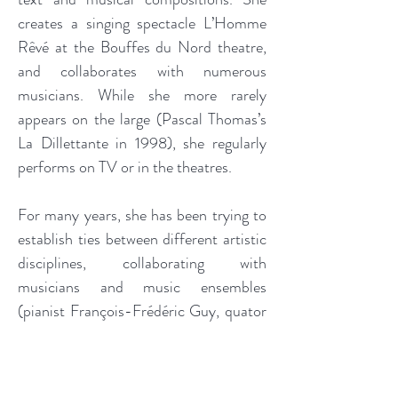
creates a singing spectacle L’Homme
Rêvé at the Bouffes du Nord theatre,
and collaborates with numerous
musicians. While she more rarely
appears on the large (Pascal Thomas’s
La Dillettante in 1998), she regularly
performs on TV or in the theatres.
For many years, she has been trying to
establish ties between different artistic
disciplines, collaborating with
musicians and music ensembles
(pianist François-Frédéric Guy, quator
Ludwig, harpsichordist and organist
Jean-Patrice Brosse, violinist Jean-
Philippe Audoli, Carnets of Anna-