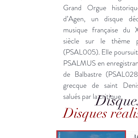
Grand Orgue historiqu
d’Agen, un disque dé
musique française du
siècle sur le thème 
(PSAL005). Elle poursuit 
PSALMUS en enregistrant
de Balbastre (PSAL028
grecque de saint Den
salués par la critique.
Disques
Disques réalis
M