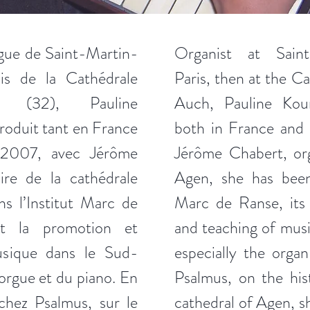
orgue de Saint-Martin-
Organist at Sain
is de la Cathédrale
Paris, then at the C
h (32), Pauline
Auch, Pauline Kou
oduit tant en France
both in France and 
s 2007, avec Jérôme
Jérôme Chabert, org
aire de la cathédrale
Agen, she has been 
ans l’Institut Marc de
Marc de Ranse, its
t la promotion et
and teaching of mus
usique dans le Sud-
especially the orga
orgue et du piano. En
Psalmus, on the his
chez Psalmus, sur le
cathedral of Agen, s