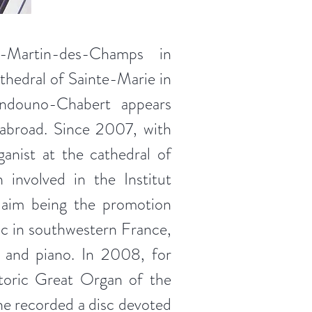
t-Martin-des-Champs in
athedral of Sainte-Marie in
ndouno-Chabert appears
abroad. Since 2007, with
anist at the cathedral of
involved in the Institut
 aim being the promotion
ic in southwestern France,
n and piano. In 2008, for
toric Great Organ of the
he recorded a disc devoted