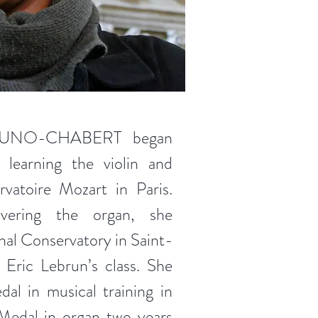
OUNO-CHABERT began
 learning the violin and
vatoire Mozart in Paris.
overing the organ, she
nal Conservatory in Saint-
Eric Lebrun’s class. She
al in musical training in
edal in organ two years