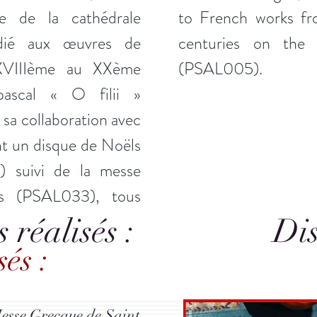
e de la cathédrale
to French works fr
dié aux œuvres de
centuries on the 
 XVIIIème au XXème
(PSAL005).
pascal « O filii »
sa collaboration avec
 un disque de Noëls
) suivi de la messe
is (PSAL033), tous
 réalisés :
Dis
és :
esse Grecque de Saint