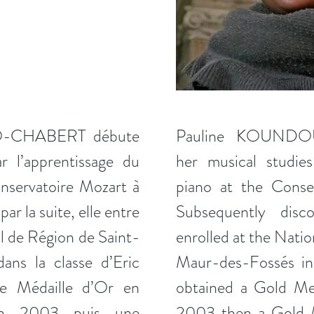
-CHABERT débute
Pauline KOUND
r l’apprentissage du
her musical studies
nservatoire Mozart à
piano at the Conser
ar la suite, elle entre
Subsequently disc
l de Région de Saint-
enrolled at the Natio
ns la classe d’Eric
Maur-des-Fossés in 
ne Médaille d’Or en
obtained a Gold Med
en 2003 puis une
2003 then a Gold M