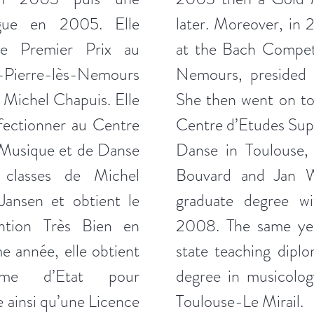
gue en 2005. Elle
later. Moreover, in 
 le Premier Prix au
at the Bach Competi
-Pierre-lès-Nemours
Nemours, presided 
 Michel Chapuis. Elle
She then went on to
rfectionner au Centre
Centre d’Etudes Sup
 Musique et de Danse
Danse in Toulouse, 
 classes de Michel
Bouvard and Jan W
ansen et obtient le
graduate degree w
ntion Très Bien en
2008. The same yea
année, elle obtient
state teaching diplo
ôme d’Etat pour
degree in musicolog
 ainsi qu’une Licence
Toulouse-Le Mirail.