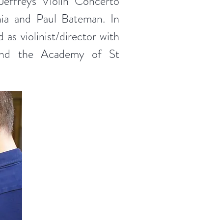
Jeffreys Violin Concerto
nia and Paul Bateman. In
 as violinist/director with
and the Academy of St