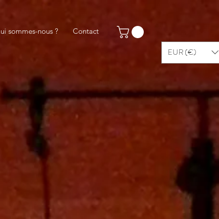
ui sommes-nous ?
Contact
EUR (€)