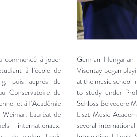
 a commencé à jouer
German-Hungarian 
udiant à l’école de
Visontay began playi
g, puis auprès du
at the music school 
au Conservatoire du
to study under Prof
enne, et à l’Académie
Schloss Belvedere M
à Weimar. Lauréat de
Liszt Music Academ
els internationaux,
several international
rs de violon Louis
International Louis