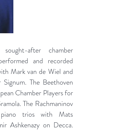
 sought-after chamber
performed and recorded
with Mark van de Wiel and
r Signum. The Beethoven
opean Chamber Players for
Gramola. The Rachmaninov
 piano trios with Mats
mir Ashkenazy on Decca.