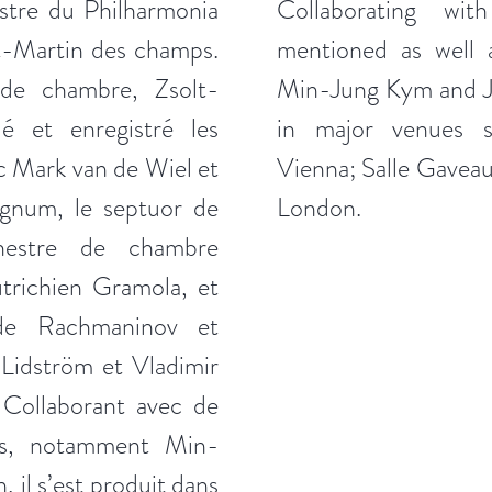
estre du Philharmonia
Collaborating wit
t-Martin des champs.
mentioned as well 
de chambre, Zsolt-
Min-Jung Kym and J
é et enregistré les
in major venues s
c Mark van de Wiel et
Vienna; Salle Gaveau
gnum, le septuor de
London.
hestre de chambre
utrichien Gramola, et
 de Rachmaninov et
Lidström et Vladimir
Collaborant avec de
tes, notamment Min-
 il s’est produit dans