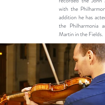
recorded the John 
with the Philharmo
addition he has acted
the Philharmonia 
Martin in the Fields.