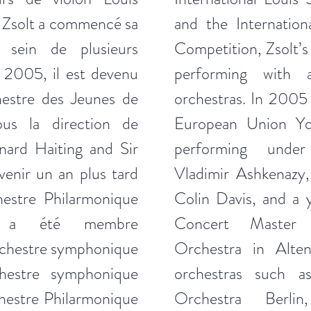
 Zsolt a commencé sa
and the Internatio
 sein de plusieurs
Competition, Zsolt’s
 2005, il est devenu
performing with
hestre des Jeunes de
orchestras. In 2005
ous la direction de
European Union Yo
nard Haiting and Sir
performing under
venir un an plus tard
Vladimir Ashkenazy,
hestre Philarmonique
Colin Davis, and a 
Il a été membre
Concert Master 
Orchestre symphonique
Orchestra in Alte
chestre symphonique
orchestras such 
chestre Philarmonique
Orchestra Berlin