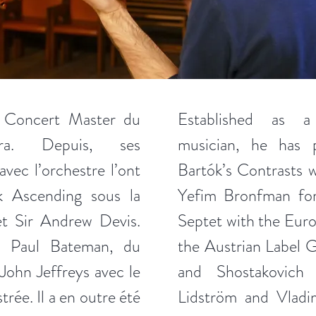
u Concert Master du
Established as a
tra. Depuis, ses
musician, he has 
vec l’orchestre l’ont
Bartók’s Contrasts 
k Ascending sous la
Yefim Bronfman fo
et Sir Andrew Devis.
Septet with the Eur
ec Paul Bateman, du
the Austrian Label 
John Jeffreys avec le
and Shostakovich
trée. Il a en outre été
Lidström and Vladi