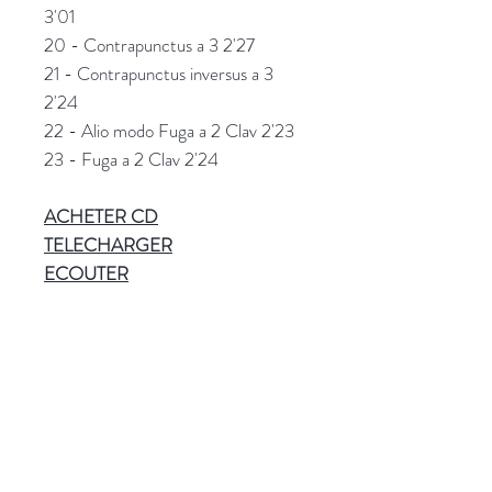
3'01
20 - Contrapunctus a 3 2'27
21 - Contrapunctus inversus a 3
2'24
22 - Alio modo Fuga a 2 Clav 2'23
23 - Fuga a 2 Clav 2'24
ACHETER
CD
TELECHARGER
ECOUTER
Référence
PSAL022
Plus d'informations