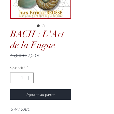
BACH : L'Art
de la Fugue
Prix
Prix
 15,00 € 
7,50 €
original
promotionnel
Quantité
*
Ajouter au panier
BWV 1080