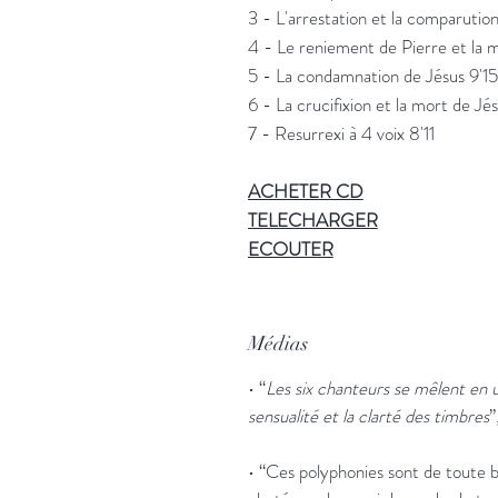
3 - L'arrestation et la comparutio
4 - Le reniement de Pierre et la 
5 - La condamnation de Jésus 9'15
6 - La crucifixion et la mort de Jé
7 - Resurrexi à 4 voix 8'11
ACHETER
CD
TELECHARGER
ECOUTER
Médias
• “
Les six chanteurs se mêlent en 
sensualité et la clarté des timbres
”
• “Ces polyphonies sont de toute b