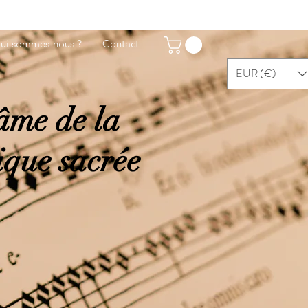
ui sommes-nous ?
Contact
EUR (€)
âme de la
que sacrée