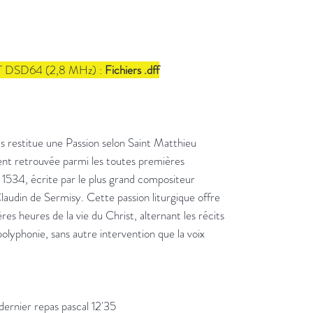
SD64 (2,8 MHz) :
Fichiers .dff
stitue une Passion selon Saint Matthieu
nt retrouvée parmi les toutes premières
1534, écrite par le plus grand compositeur
laudin de Sermisy. Cette passion liturgique offre
res heures de la vie du Christ, alternant les récits
polyphonie, sans autre intervention que la voix
dernier repas pascal 12'35