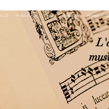
ue CD
Hi-Res Audio
Ecouter
Actualités
Artistes
Q
L'
musi