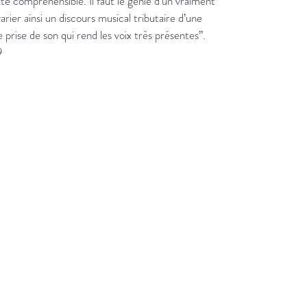
exte compréhensible. Il faut le génie d’un vraiment
rier ainsi un discours musical tributaire d’une
 prise de son qui rend les voix très présentes”.
9