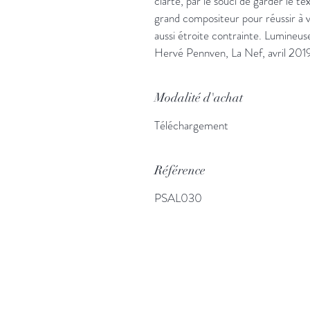
clarté, par le souci de garder le t
grand compositeur pour réussir à va
aussi étroite contrainte. Lumineuse
Hervé Pennven, La Nef, avril 201
Modalité d'achat
Téléchargement
Référence
PSAL030