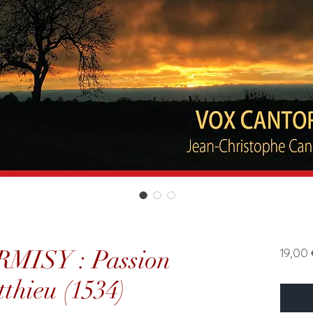
RMISY : Passion
19,00
thieu (1534)