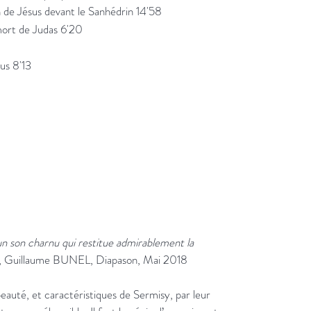
n de Jésus devant le Sanhédrin 14'58
mort de Judas 6'20
sus 8'13
un son charnu qui restitue admirablement la
, Guillaume BUNEL, Diapason, Mai 2018
eauté, et caractéristiques de Sermisy, par leur