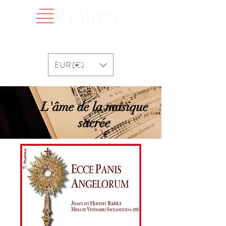
EUR (€)
L'âme de la musique
sacrée