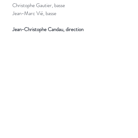
Christophe Gautier, basse
Jean-Marc Vié, basse
Jean-Christophe Candau, direction
Plus d'informations
Catalogue CD
HD Audio
Qui sommes-nous ?
Publications