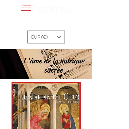
EUR (€)
L'âme de la musique
sacrée