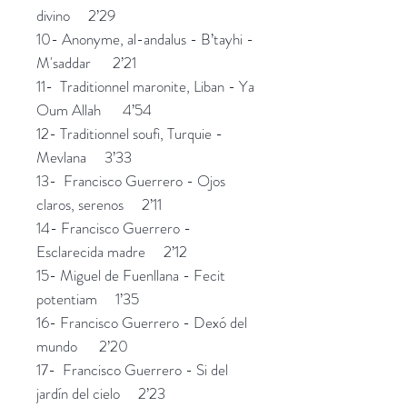
divino 2’29
10- Anonyme, al-andalus - B’tayhi -
M'saddar 2’21
11- Traditionnel maronite, Liban - Ya
Oum Allah 4’54
12- Traditionnel soufi, Turquie -
Mevlana 3’33
13- Francisco Guerrero - Ojos
claros, serenos 2’11
14- Francisco Guerrero -
Esclarecida madre 2’12
15- Miguel de Fuenllana - Fecit
potentiam 1’35
16- Francisco Guerrero - Dexó del
mundo 2’20
17- Francisco Guerrero - Si del
jardín del cielo 2’23