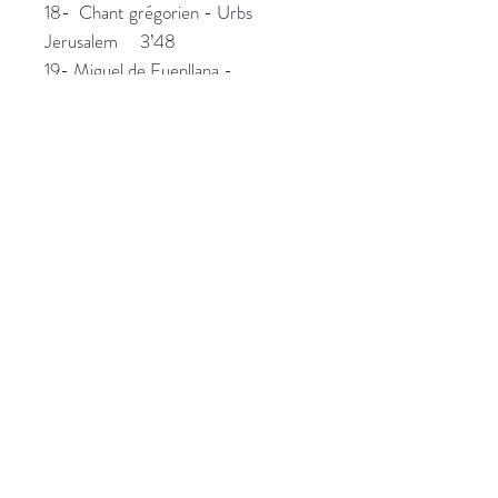
18- Chant grégorien - Urbs
Jerusalem 3’48
19- Miguel de Fuenllana -
Benedictus 1’42
TOTAL TIME : 48'00
Plus d'informations
Catalogue CD
HD Audio
Qui sommes-nous ?