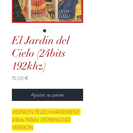
El Jardin del
Cielo (24bits
192khz)
Prix
15,00 €
Ajouter au panier
VERSION TELECHARGEMENT
24bits 192khz DOWNLOAD
VERSION