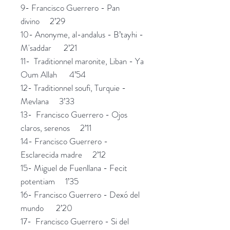
9- Francisco Guerrero - Pan
divino 2’29
10- Anonyme, al-andalus - B’tayhi -
M'saddar 2’21
11- Traditionnel maronite, Liban - Ya
Oum Allah 4’54
12- Traditionnel soufi, Turquie -
Mevlana 3’33
13- Francisco Guerrero - Ojos
claros, serenos 2’11
14- Francisco Guerrero -
Esclarecida madre 2’12
15- Miguel de Fuenllana - Fecit
potentiam 1’35
16- Francisco Guerrero - Dexó del
mundo 2’20
17- Francisco Guerrero - Si del