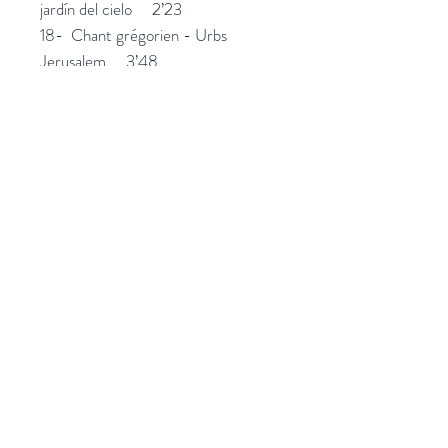
jardín del cielo 2’23
18- Chant grégorien - Urbs
Jerusalem 3’48
19- Miguel de Fuenllana -
Benedictus 1’42
TOTAL TIME : 48'00
Plus d'informations
Catalogue CD
HD Audio
Qui sommes-nous ?