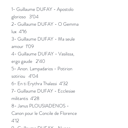
1- Guillaume DUFAY - Apostolo
glorioso 3’04
2- Guillaume DUFAY - O Gemma
lux 4’16
3- Guillaume DUFAY - Ma seule
amour 1’09
4- Guillaume DUFAY - Vasilissa,
ergo gaude 2’40
5- Anon. Lampadarios - Potirion
sotiriou 4’04
6- En ti Erythra Thalassi 4’32
7- Guillaume DUFAY - Ecclesiae
militantis 4’28
8- Janus PLOUSIADENOS -
Canon pour le Concile de Florence
4'12
9- Guillaume DUFAY - Nuper