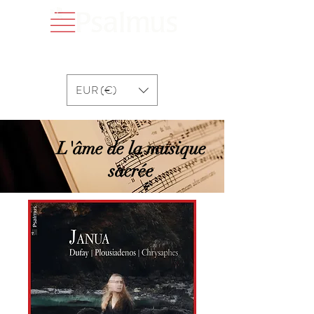
EUR (€)
L'âme de la musique
sacrée