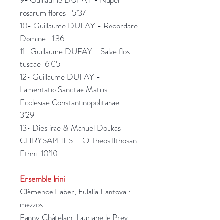
rosarum flores 5’37
10- Guillaume DUFAY - Recordare
Domine 1’36
11- Guillaume DUFAY - Salve flos
tuscae 6'05
12- Guillaume DUFAY -
Lamentatio Sanctae Matris
Ecclesiae Constantinopolitanae
3’29
13- Dies irae & Manuel Doukas
CHRYSAPHES - O Theos Ilthosan
Ethni 10’10
Ensemble Irini
Clémence Faber, Eulalia Fantova :
mezzos
Fanny Châtelain, Lauriane le Prev :