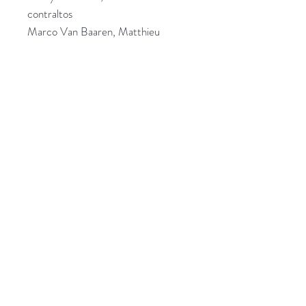
contraltos
Marco Van Baaren, Matthieu
Chapuis, Olivier Merlin : ténors
Sébastien Brohier, Jean-Marc Vié :
basses
Sandie Griot : Sacqueboute,
trompette médiévale
Claire McIntyre : Sacqueboute
Lila Hajosi, direction
Plus d'informations
Catalogue CD
HD Audio
Qui sommes-nous ?