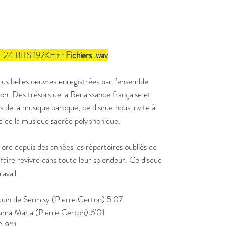
4 BITS 192KHz :
Fichiers .wav
lus belles oeuvres enregistrées par l’ensemble
 Des trésors de la Renaissance française et
s de la musique baroque, ce disque nous invite à
e de la musique sacrée polyphonique.
 depuis des années les répertoires oubliés de
 faire revivre dans toute leur splendeur. Ce disque
avail.
audin de Sermisy (Pierre Certon) 5'07
sima Maria (Pierre Certon) 6'01
 8'11