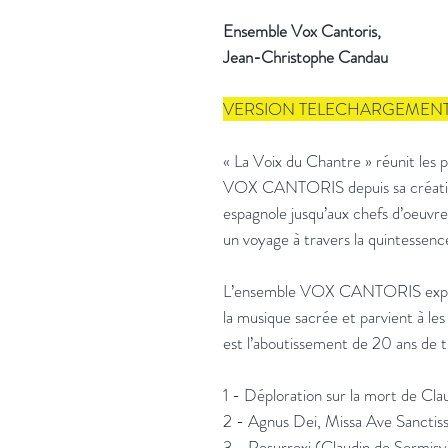
Ensemble Vox Cantoris,
Jean-Christophe Candau
VERSION TELECHARGEMENT 2
« La Voix du Chantre » réunit les p
VOX CANTORIS depuis sa création.
espagnole jusqu’aux chefs d’oeuvre
un voyage à travers la quintessenc
L’ensemble VOX CANTORIS explore
la musique sacrée et parvient à les
est l’aboutissement de 20 ans de tr
1 - Déploration sur la mort de Cl
2 - Agnus Dei, Missa Ave Sanctis
3 - Resurrexi (Claudin de Sermisy)