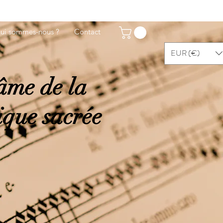
ui sommes-nous ?
Contact
EUR (€)
âme de la
que sacrée