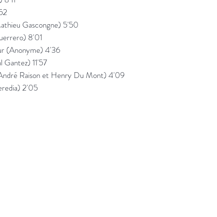
'52
Mathieu Gascongne) 5'50
uerrero) 8'01
our (Anonyme) 4'36
l Gantez) 11'57
(André Raison et Henry Du Mont) 4'09
eredia) 2'05