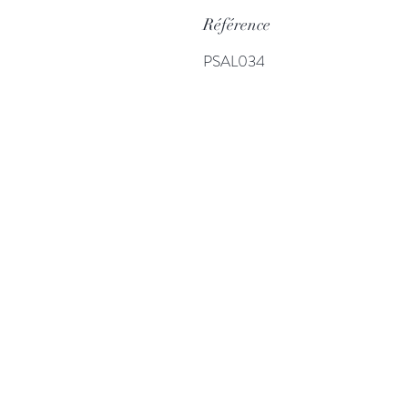
Référence
PSAL034
Plus d'informatio
Catalogue CD
HD Audio
Qui sommes-nous ?
Publications