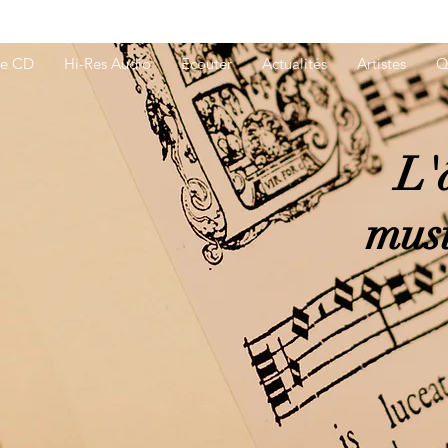
ue CD
Hi-Res Audio
Ecouter
Actualités
Artistes
Q
L'
musi