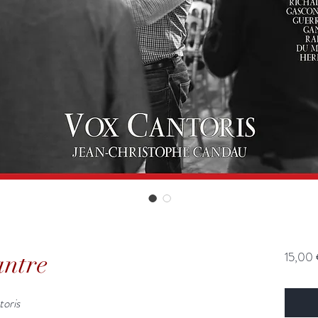
antre
15,00
toris