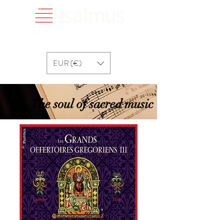
EUR (€)
The soul of sacred music