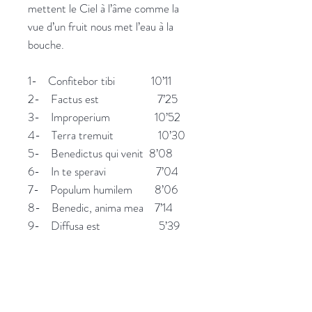
mettent le Ciel à l’âme comme la
vue d’un fruit nous met l’eau à la
bouche.
1- Confitebor tibi 10’11
2- Factus est 7’25
3- Improperium 10’52
4- Terra tremuit 10’30
5- Benedictus qui venit 8’08
6- In te speravi 7’04
7- Populum humilem 8’06
8- Benedic, anima mea 7’14
9- Diffusa est 5’39
More information