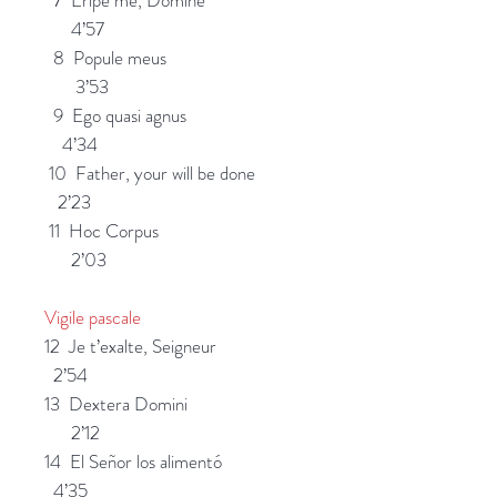
4’57
8 Popule meus
3’53
9 Ego quasi agnus
4’34
10 Father, your will be done
2’23
11 Hoc Corpus
2’03
Vigile pascale
12 Je t’exalte, Seigneur
2’54
13 Dextera Domini
2’12
14 El Señor los alimentó
4’35