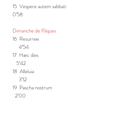
15 Vespere autem sabbati
0’58
Dimanche de Pâques
16 Resurrexi
4’54
17 Hæc dies
5’42
18 Alleluia
3’12
19 Pascha nostrum
2’00
Motet à la Vierge Marie
20 Virgo viget / Claustrum
pudicicie 3’20