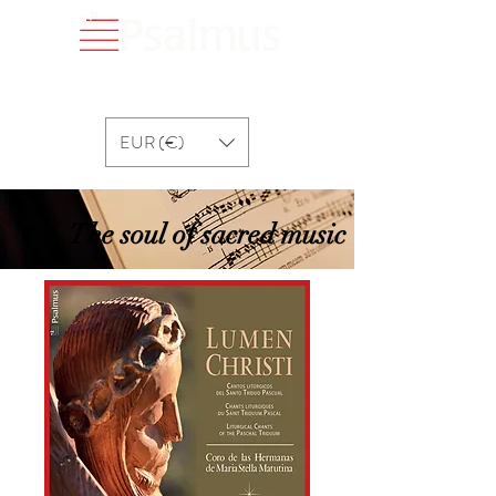
EUR (€)
The soul of sacred music