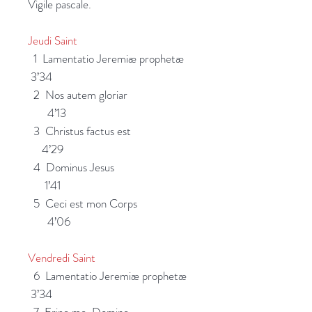
Vigile pascale.
Jeudi Saint
1 Lamentatio Jeremiæ prophetæ
3’34
2 Nos autem gloriar
4’13
3 Christus factus est
4’29
4 Dominus Jesus
1’41
5 Ceci est mon Corps
4’06
Vendredi Saint
6 Lamentatio Jeremiæ prophetæ
3’34
7 Eripe me, Domine