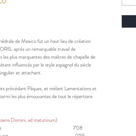
NCO
thédrale de Mexico fut un haut lieu de création
IS, après un remarquable travail de
es les plus marquantes des maîtres de chapelle de
étant influencés par le style espagnol du siècle
ingulier et attachant.
ints précédant Pâques, et mêlant Lamentations et
parmi les plus émouvantes de tout le répertoire
Coena Domini, ad matutinum)
as - Lamentatio 7’08
ristus factus est 0’55