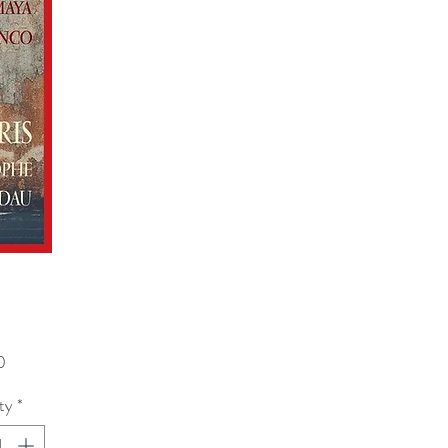
Price
0
ty
*