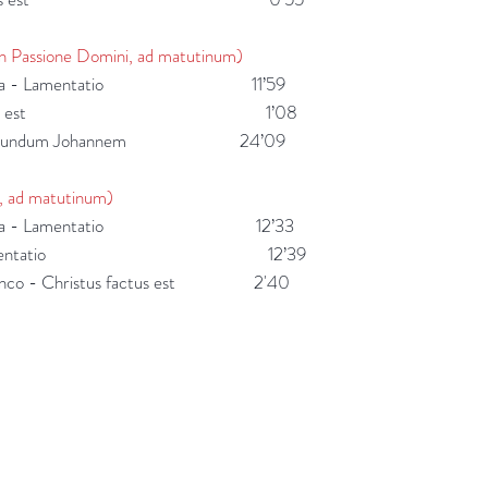
 Passione Domini, ad matutinum)
de Mata - Lamentatio 11’59
ristus factus est 1’08
sio secundum Johannem 24’09
 ad matutinum)
de Mata - Lamentatio 12’33
aya - Lamentatio 12’39
anco - Christus factus est 2'40