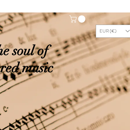
EUR (€)
e soul of
cred music