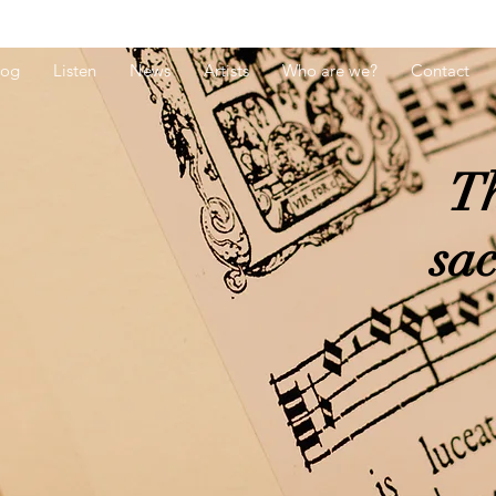
log
Listen
News
Artists
Who are we?
Contact
Th
sa