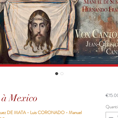
 à Mexico
€15.0
Quanti
riguez DE MATA - Luis CORONADO - Manuel