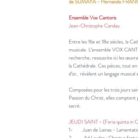
de SUMAYA - Hernando FRA
Ensemble Vox Cantoris
Jean-Christophe Candau
Entre les 16e et 18e siècles, la Ca
musicale. L’ensemble VOX CANTOR
recherche, ressuscite ici les œuvr
la Cathédrale. Ces pièces, tout en 
d’or, révèlent un langage musical s
Composées pour les trois jours sa
Passion du Christ, elles comptent 
sacré.
JEUDI SAINT - (Feria quinta in 
1- Juan de Lien
2- Ad Laudes : Ch