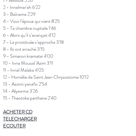
1 - Allilouïa 5'26
2 - Innalmar'ah 6'22
3 - Baïnama 2'29
4 - Voici l’époux qui vient 8'25
5 - Ta chambre nuptiale 1'46
6 - Alors qu’il s’avançait 4'12
7 - La prostituée s’approcha 3'18
8 - Ils ont arraché 3'15
9 - Simeron krematai 4'00
10 - Inna Mousal 'Azim 3'11
11 - Innal Malaka 4'05
12 - Homélie de Saint Jean Chrysostome 10'12
13 - Azzimi yanafsi 2'54
14 - Alyawma 3'26
15 - Theotoke parthene 2'40
ACHETER
CD
TELECHARGER
ECOUTER