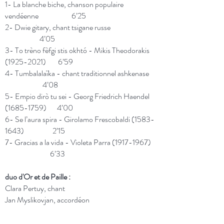
1- La blanche biche, chanson populaire
vendéenne 6’25
2- Dwie gitary, chant tsigane russe
4’05
3- To trèno fèfgi stis okhtó - Mikis Theodorakis
(1925-2021)
6’59
4- Tumbalalaïka - chant traditionnel ashkenase
4’08
5- Empio dirò tu sei - Georg Friedrich Haendel
(1685-1759)
4’00
6- Se l’aura spira - Girolamo Frescobaldi
(1583-
1643)
2’15
7- Gracias a la vida - Violeta Parra
(1917-1967)
6’33
duo d'Or et de Paille :
Clara Pertuy, chant
Jan Myslikovjan, accordéon