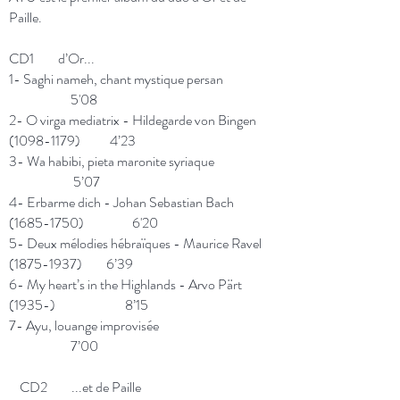
Paille.
CD1 d’Or...
1- Saghi nameh, chant mystique persan
5'08
2- O virga mediatrix - Hildegarde von Bingen
(1098-1179)
4’23
3- Wa habibi, pieta maronite syriaque
5’07
4- Erbarme dich - Johan Sebastian Bach
(1685-1750)
6'20
5- Deux mélodies hébraïques - Maurice Ravel
(1875-1937)
6’39
6- My heart’s in the Highlands - Arvo Pärt
(1935-) 8’15
7- Ayu, louange improvisée
7’00
CD2 ...et de Paille