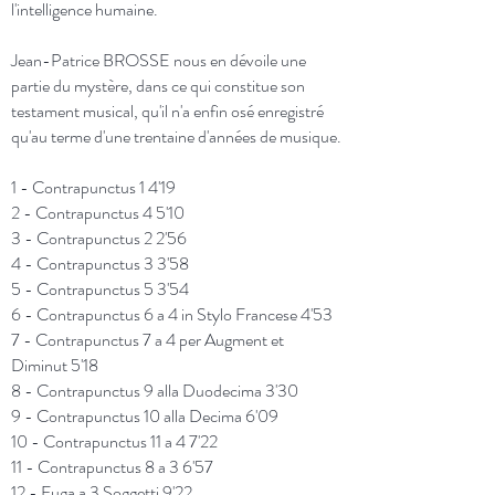
l'intelligence humaine.
Jean-Patrice BROSSE nous en dévoile une
partie du mystère, dans ce qui constitue son
testament musical, qu'il n'a enfin osé enregistré
qu'au terme d'une trentaine d'années de musique.
1 - Contrapunctus 1 4'19
2 - Contrapunctus 4 5'10
3 - Contrapunctus 2 2'56
4 - Contrapunctus 3 3'58
5 - Contrapunctus 5 3'54
6 - Contrapunctus 6 a 4 in Stylo Francese 4'53
7 - Contrapunctus 7 a 4 per Augment et
Diminut 5'18
8 - Contrapunctus 9 alla Duodecima 3'30
9 - Contrapunctus 10 alla Decima 6'09
10 - Contrapunctus 11 a 4 7'22
11 - Contrapunctus 8 a 3 6'57
12 - Fuga a 3 Soggetti 9'22