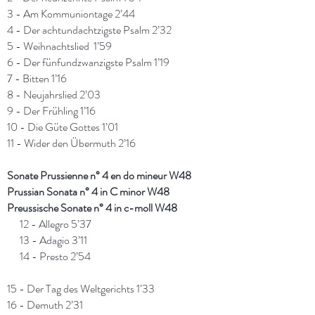
3 - Am Kommuniontage 2’44
4 - Der achtundachtzigste Psalm 2’32
5 - Weihnachtslied 1’59
6 - Der fünfundzwanzigste Psalm 1’19
7 - Bitten 1’16
8 - Neujahrslied 2’03
9 - Der Frühling 1’16
10 - Die Güte Gottes 1’01
11 - Wider den Übermuth 2’16
Sonate Prussienne n° 4 en do mineur W48
Prussian Sonata n° 4 in C minor W48
Preussische Sonate n° 4 in c-moll W48
12 - Allegro 5’37
13 - Adagio 3’11
14 - Presto 2’54
15 - Der Tag des Weltgerichts 1’33
16 - Demuth 2’31