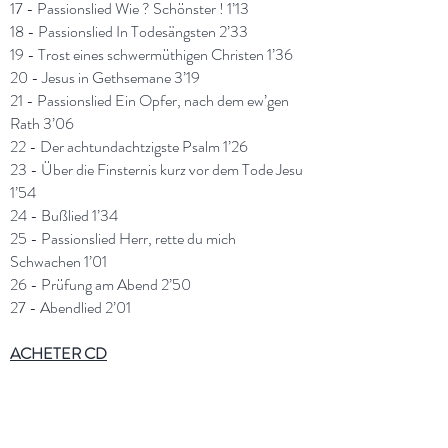
17 - Passionslied Wie ? Schönster ! 1’13
18 - Passionslied In Todesängsten 2’33
19 - Trost eines schwermüthigen Christen 1’36
20 - Jesus in Gethsemane 3’19
21 - Passionslied Ein Opfer, nach dem ew’gen
Rath 3’06
22 - Der achtundachtzigste Psalm 1’26
23 - Über die Finsternis kurz vor dem Tode Jesu
1’54
24 - Bußlied 1’34
25 - Passionslied Herr, rette du mich
Schwachen 1’01
26 - Prüfung am Abend 2’50
27 - Abendlied 2’01
ACHETER
CD
TELECHARGER
ECOUTER