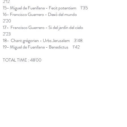
2’12
15- Miguel de Fuenllana - Fecit potentiam 1’35
16- Francisco Guerrero - Dexó del mundo
2’20
17- Francisco Guerrero - Si del jardín del cielo
2’23
18- Chant grégorien - Urbs Jerusalem 3’48
19- Miguel de Fuenllana - Benedictus 1’42
TOTAL TIME : 48'00
ACHETER CD
TELECHARGER