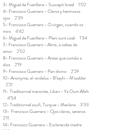
3- Miguel de Fuenllana - Suscepit Israel 1’02
4- Francisco Guerrero - Claros y hermosos
ojos 2’39
5- Francisco Guerrero - O virgen, cuando os
miro 4’42
6- Miguel de Fuenllana - Pleni sunt coeli 1’34
7- Francisco Guerrero - Alma, si sabes de
amor 2’02
8- Francisco Guerrero - Antes que comáis a
dios 2'19
9- Francisco Guerrero - Pan divino 2’29
10- Anonyme, al-andalus - B’tayhi - M'saddar
2’21
11- Traditionnel maronite, Liban - Ya Oum Allah
4’54
12- Traditionnel soufi, Turquie - Mevlana 3’33
13- Francisco Guerrero - Ojos claros, serenos
2’11
14- Francisco Guerrero - Esclarecida madre