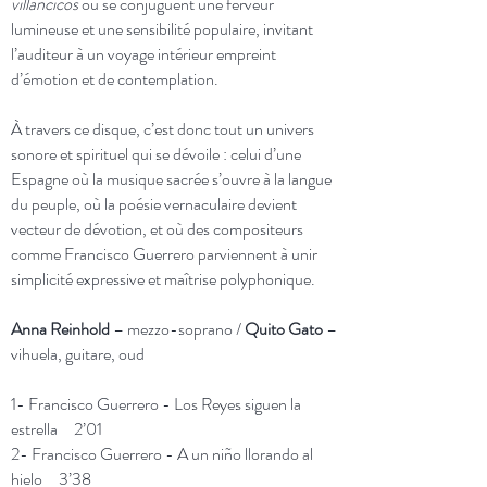
villancicos
où se conjuguent une ferveur
lumineuse et une sensibilité populaire, invitant
l’auditeur à un voyage intérieur empreint
d’émotion et de contemplation.
À travers ce disque, c’est donc tout un univers
sonore et spirituel qui se dévoile : celui d’une
Espagne où la musique sacrée s’ouvre à la langue
du peuple, où la poésie vernaculaire devient
vecteur de dévotion, et où des compositeurs
comme Francisco Guerrero parviennent à unir
simplicité expressive et maîtrise polyphonique.
Anna Reinhold
– mezzo-soprano /
Quito Gato
–
vihuela, guitare, oud
1- Francisco Guerrero - Los Reyes siguen la
estrella 2’01
2- Francisco Guerrero - A un niño llorando al
hielo 3’38