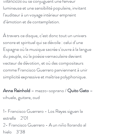
villancicos
où se conjuguent une ferveur
lumineuse et une sensibilité populaire, invitant
l’auditeur à un voyage intérieur empreint
d’émotion et de contemplation.
À travers ce disque, c’est donc tout un univers
sonore et spirituel qui se dévoile : celui d’une
Espagne où la musique sacrée s’ouvre à la langue
du peuple, où la poésie vernaculaire devient
vecteur de dévotion, et où des compositeurs
comme Francisco Guerrero parviennent à unir
simplicité expressive et maîtrise polyphonique.
Anna Reinhold
– mezzo-soprano /
Quito Gato
–
vihuela, guitare, oud
1- Francisco Guerrero - Los Reyes siguen la
estrella 2’01
2- Francisco Guerrero - A un niño llorando al
hielo 3’38