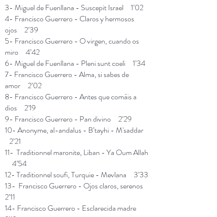
3- Miguel de Fuenllana - Suscepit Israel 1’02
4- Francisco Guerrero - Claros y hermosos
ojos 2’39
5- Francisco Guerrero - O virgen, cuando os
miro 4’42
6- Miguel de Fuenllana - Pleni sunt coeli 1’34
7- Francisco Guerrero - Alma, si sabes de
amor 2’02
8- Francisco Guerrero - Antes que comáis a
dios 2'19
9- Francisco Guerrero - Pan divino 2’29
10- Anonyme, al-andalus - B’tayhi - M'saddar
2’21
11- Traditionnel maronite, Liban - Ya Oum Allah
4’54
12- Traditionnel soufi, Turquie - Mevlana 3’33
13- Francisco Guerrero - Ojos claros, serenos
2’11
14- Francisco Guerrero - Esclarecida madre