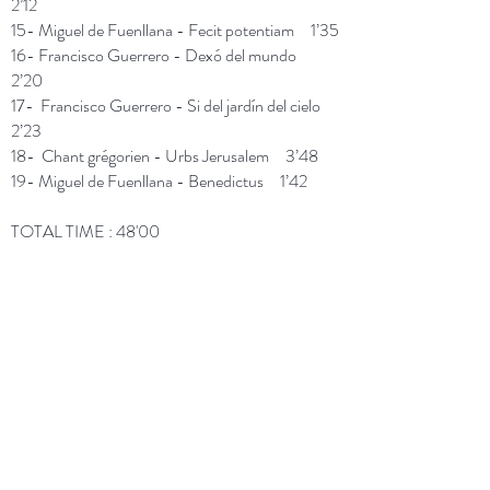
2’12
15- Miguel de Fuenllana - Fecit potentiam 1’35
16- Francisco Guerrero - Dexó del mundo
2’20
17- Francisco Guerrero - Si del jardín del cielo
2’23
18- Chant grégorien - Urbs Jerusalem 3’48
19- Miguel de Fuenllana - Benedictus 1’42
TOTAL TIME : 48'00
ACHETER CD
TELECHARGER