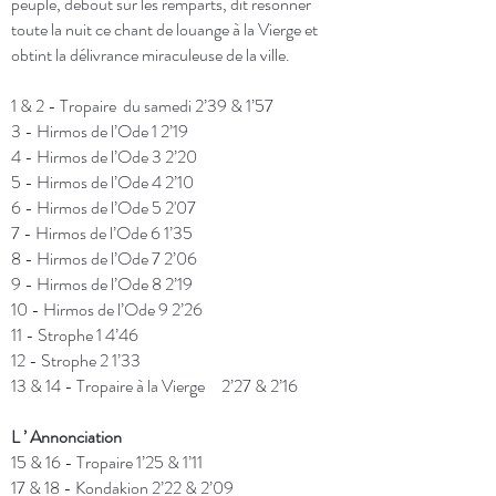
peuple, debout sur les remparts, dit résonner
toute la nuit ce chant de louange à la Vierge et
obtint la délivrance miraculeuse de la ville.
1 &
2 -
T
ropaire du samedi 2’39 & 1’57
3 -
Hirmos de l’Ode 1 2’19
4 -
Hirmos de l’Ode 3 2’20
5 -
Hirmos de l’Ode 4 2’10
6 -
Hirmos de l’Ode 5 2'07
7 -
Hirmos de l’Ode 6 1’35
8 -
Hirmos de l’Ode 7 2’06
9 -
Hirmos de l’Ode 8 2’19
10 -
Hirmos de l’Ode 9 2’26
11 -
Strophe 1 4’46
12 -
Strophe 2
1’33
13
&
14 -
Tropaire à la Vierge
2’27 & 2’16
L ’ Annonciation
15
&
16 -
Tropaire
1’25 & 1’11
17
& 18
-
Kondakion
2’22 & 2’09