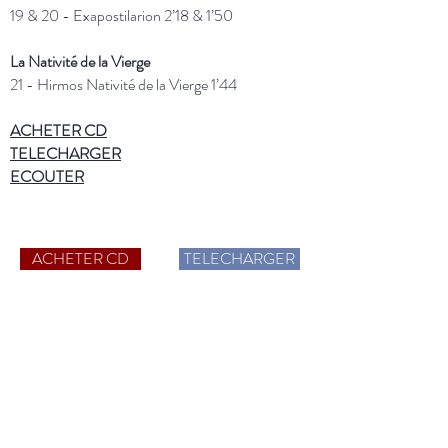
19
&
20 -
Exapostilarion 2’18 & 1’50
La Nativité de la Vierge
21 -
Hirmos Nativité de la Vierge
1’44
ACHETER
CD
TELECHARGER
ECOUTER
ACHETER CD
TELECHARGER
Plus d'informations
Catalogue CD
HD Audio