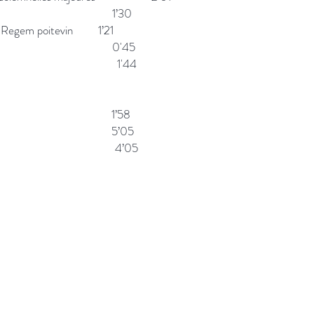
union 1’30
c Regem poitevin 1’21
issa est 0'45
rtie 1'44
i genitrix 1’58
 Regina 5’05
de Dieu 4’05
ns
Aide