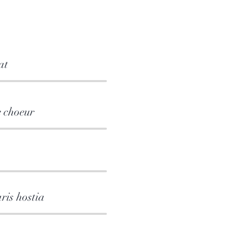
at
e choeur
ris hostia