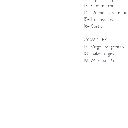
13- Comm
14- Domine salvum fa
15- Ite m
16- So
COMPLIES :
17- Virgo De
18- Salve
19- Mère 
Plus d'informatio