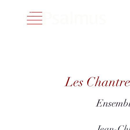
Catalog
Les Chantres et
Les Chantres
Ensembl
Jean-Ch