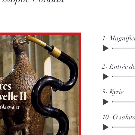
1- Magnific
2- Entrée d
5- Kyrie
10- O saluta