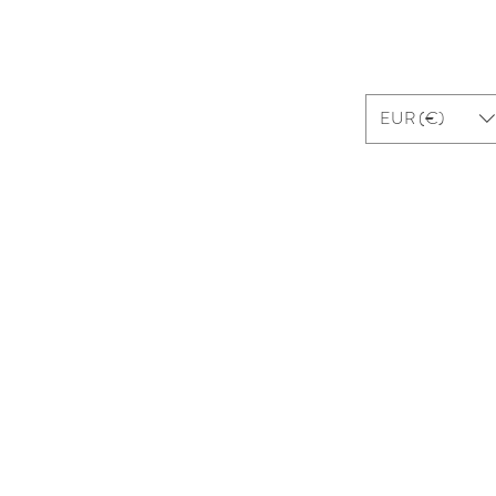
ui sommes-nous ?
Contact
EUR (€)