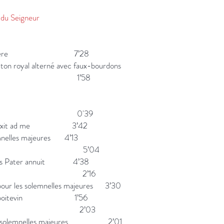
é du Seigneur
 Noli timere 7’28
on royal alterné avec faux-bourdons
m ergo 1’58
de choeur 0'39
nus dixit ad me 3’42
emnelles majeures 4’13
ria 5’04
Votis Pater annuit 4’38
torium 2’16
pour les solemnelles majeures 3’30
Hostia poitevin 1’56
ation 2’03
 les solemnelles majeures 2’01