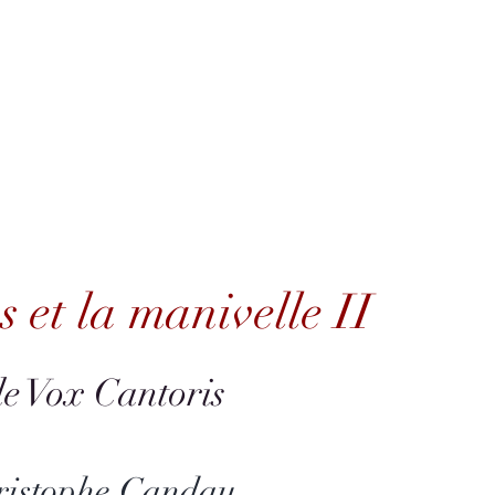
ue CD
Hi-Res Audio
Ecouter
Actualités
Artistes
Q
 la manivelle II
 et la manivelle II
e Vox Cantoris
ristophe Candau