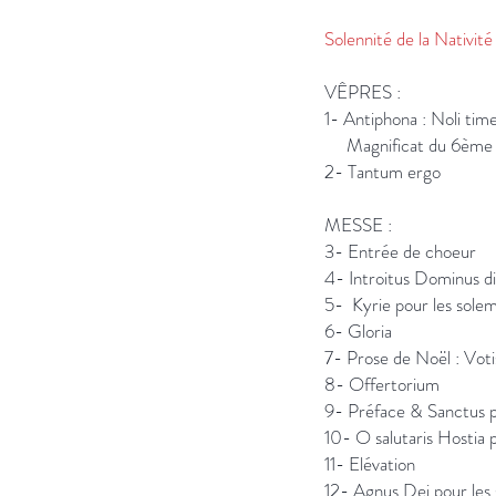
Solennité de la Nativit
VÊPRES :
1- Antiphona :
Magnificat du 6ème t
2- Tantu
MESSE :
3- Entrée 
4- Introitus Domi
5- Kyrie pour les sol
6- Glo
7- Prose de Noël : 
8- Offer
9- Préface & Sanctus 
10- O salutaris 
11- Elév
12- Agnus Dei pour