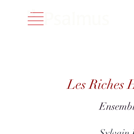
Catalog
Les Riches He
Les Riches 
Ensembl
Sylvain