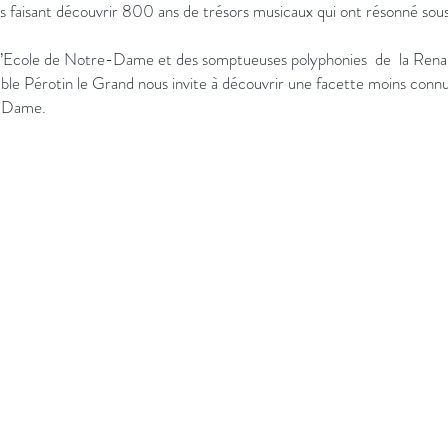
s faisant découvrir 800 ans de trésors musicaux qui ont résonné sous
’Ecole de Notre-Dame et des somptueuses polyphonies de la Renais
ble Pérotin le Grand nous invite à découvrir une facette moins conn
-Dame.
ns
Aide
Termes et conditions
FAQ Hi-Res Audio