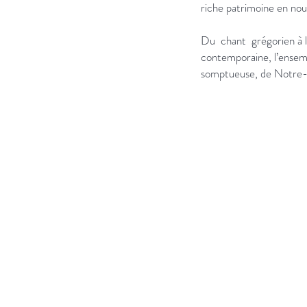
riche patrimoine en nou
Du chant grégorien à l
contemporaine, l’ensem
somptueuse, de Notre
Plus d'informatio
Catalogue CD
HD Audio