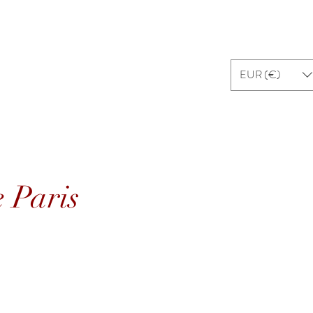
ui sommes-nous ?
Contact
EUR (€)
 Paris