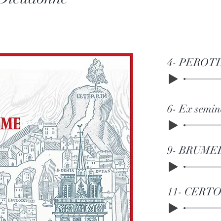
4- PEROTIN
6- Ex semin
9- BRUMEL
11- CERTON