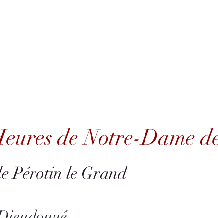
ue CD
Hi-Res Audio
Ecouter
Actualités
Artistes
Q
ures de Notre-Dame de Paris
Heures de Notre-Dame de
e Pérotin le Grand
 Dieudonné