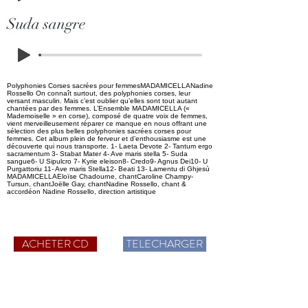
Suda sangre
Polyphonies Corses sacrées pour femmesMADAMICELLANadine
Rossello On connaît surtout, des polyphonies corses, leur
versant masculin. Mais c’est oublier qu’elles sont tout autant
chantées par des femmes. L’Ensemble MADAMICELLA («
Mademoiselle » en corse), composé de quatre voix de femmes,
vient merveilleusement réparer ce manque en nous offrant une
sélection des plus belles polyphonies sacrées corses pour
femmes. Cet album plein de ferveur et d’enthousiasme est une
découverte qui nous transporte. 1- Laeta Devote 2- Tantum ergo
sacramentum 3- Stabat Mater 4- Ave maris stella 5- Suda
sangue6- U Sipulcro 7- Kyrie eleison8- Credo9- Agnus Dei10- U
Purgattoriu 11- Ave maris Stella12- Beati 13- Lamentu di Ghjesù
MADAMICELLAEloïse Chadourne, chantCaroline Champy-
Tursun, chantJoëlle Gay, chantNadine Rossello, chant &
accordéon Nadine Rossello, direction artistique
ACHETER CD
TELECHARGER