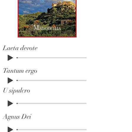
Laeta devote
Tantum ergo
U sipulcro
Agnus Dei