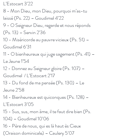
L’Estocart
3’22
8 - M
on Dieu, mon Dieu, pourquoi m’as-tu
laissé (Ps. 22)
–
Goudimel
4’22
9 -
O Seigneur Dieu, regarde et nous réponds
(Ps. 13)
–
Servin
2’36
10 -
Miséricorde au pauvre vicieux (Ps. 51)
–
Goudimel
6’31
11 -
O bienheureux qui juge sagement (Ps. 41)
–
Le Jeune
1’54
12 -
Donnez au Seigneur gloire (Ps. 107)
–
Goudimel / L’Estocart
2’17
13 -
Du fond de ma pensée (Ps. 130)
–
Le
Jeune
2’58
14 -
Bienheureux est quiconques (Ps. 128)
–
L’Estocart
3’05
15 -
Sus, sus, mon âme, il te faut dire bien (Ps.
104)
–
Goudimel
10’06
16 -
Père de nous, qui es là haut ès Cieux
(Oraison dominicale)
–
Caulery
5’07