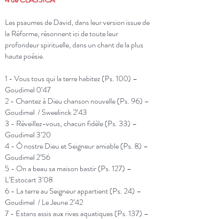
Les psaumes de David, dans leur version issue de
la Réforme, résonnent ici de toute leur
profondeur spirituelle, dans un chant de la plus
haute poésie.
1 -
Vous tous qui la terre habitez (Ps. 100)
–
Goudimel
0’47
2 -
Chantez à Dieu chanson nouvelle (Ps. 96)
–
Goudimel / Sweelinck
2’43
3 -
Réveillez-vous, chacun fidèle (Ps. 33)
–
Goudimel
3’20
4 -
Ô nostre Dieu et Seigneur amiable (Ps. 8)
–
Goudimel
2’56
5 -
On a beau sa maison bastir (Ps. 127)
–
L’Estocart
3’08
6 -
La terre au Seigneur appartient (Ps. 24)
–
Goudimel / Le Jeune
2’42
7 -
Estans assis aux rives aquatiques (Ps. 137)
–