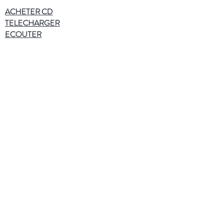
ACHETER
CD
TELECHARGER
ECOUTER
ACHETER CD
TELECHARGER
Plus d'informations
Catalogue CD
HD Audio
Qui sommes-nous ?
Publications
Contact