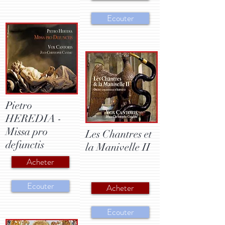
Ecouter
Pietro
HEREDIA -
Missa pro
Les Chantres et
defunctis
la Manivelle II
Acheter
Ecouter
Acheter
Ecouter