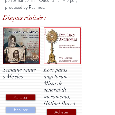
performance in “Odes à la Vierge”,
produced by Psalmus.
Disques réalisés :
Semaine sainte
Ecce panis
à Mexico
angelorum -
Missa de
venerabili
sacramento,
Acheter
Hotinet Barra
Ecouter
Acheter