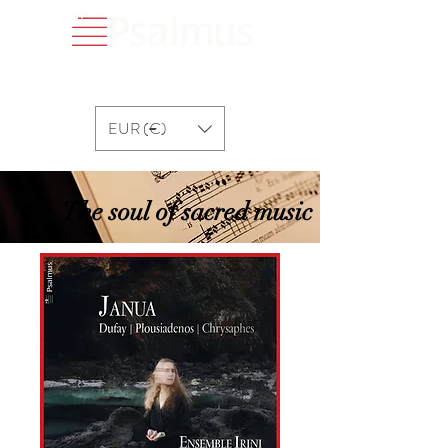
EUR (€)
The soul of sacred music