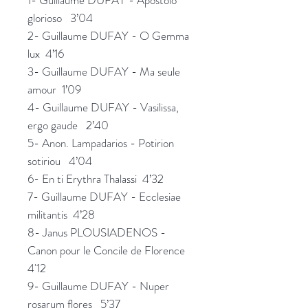
glorioso 3’04
2- Guillaume DUFAY - O Gemma
lux 4’16
3- Guillaume DUFAY - Ma seule
amour 1’09
4- Guillaume DUFAY - Vasilissa,
ergo gaude 2’40
5- Anon. Lampadarios - Potirion
sotiriou 4’04
6- En ti Erythra Thalassi 4’32
7- Guillaume DUFAY - Ecclesiae
militantis 4’28
8- Janus PLOUSIADENOS -
Canon pour le Concile de Florence
4'12
9- Guillaume DUFAY - Nuper
rosarum flores 5’37