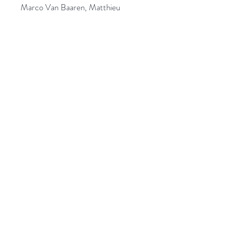
Marco Van Baaren, Matthieu
Chapuis, Olivier Merlin : ténors
Sébastien Brohier, Jean-Marc Vié :
basses
Sandie Griot : Sacqueboute,
trompette médiévale
Claire McIntyre : Sacqueboute
Lila Hajosi, direction
More information
Catalog CD
Hi-Res Audio
Who are we?
News
Contact