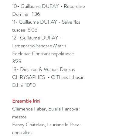
10- Guillaume DUFAY - Recordare
Domine 1’36
11- Guillaume DUFAY - Salve flos
tuscae 6'05
12- Guillaume DUFAY -
Lamentatio Sanctae Matris
Ecclesiae Constantinopolitanae
3’29
13- Dies irae & Manuel Doukas
CHRYSAPHES - O Theos Ilthosan
Ethni 10’10
Ensemble Irini
Clémence Faber, Eulalia Fantova :
mezzos
Fanny Châtelain, Lauriane le Prev :
contraltos