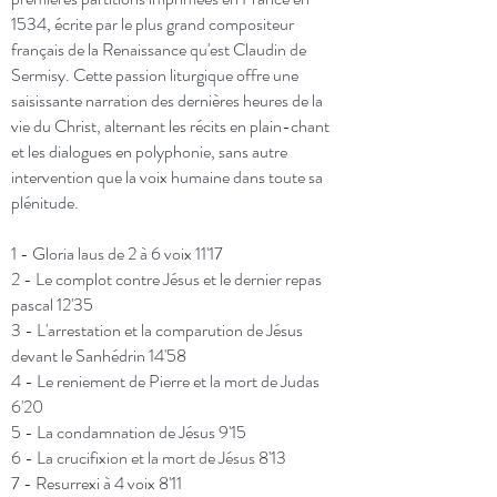
1534, écrite par le plus grand compositeur
français de la Renaissance qu'est Claudin de
Sermisy. Cette passion liturgique offre une
saisissante narration des dernières heures de la
vie du Christ, alternant les récits en plain-chant
et les dialogues en polyphonie, sans autre
intervention que la voix humaine dans toute sa
plénitude.
1 - Gloria laus de 2 à 6 voix 11'17
2 - Le complot contre Jésus et le dernier repas
pascal 12'35
3 - L'arrestation et la comparution de Jésus
devant le Sanhédrin 14'58
4 - Le reniement de Pierre et la mort de Judas
6'20
5 - La condamnation de Jésus 9'15
6 - La crucifixion et la mort de Jésus 8'13
7 - Resurrexi à 4 voix 8'11