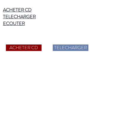
ACHETER
CD
TELECHARGER
ECOUTER
ACHETER CD
TELECHARGER
Plus d'informations
Catalogue CD
HD Audio
Qui sommes-nous ?
Publications
Contact