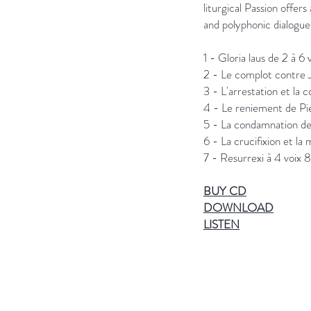
liturgical Passion offers
and polyphonic dialogues
1 - Gloria laus de 2 à 6 v
2 - Le complot contre J
3 - L'arrestation et la
4 - Le reniement de Pi
5 - La condamnation de
6 - La crucifixion et la
7 - Resurrexi à 4 voix 8
BUY CD
DOWNLOAD
L
ISTEN