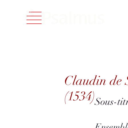
CD Cata
Claudin de SE
Claudin de
(1534)
Sous-tit
Ensemble