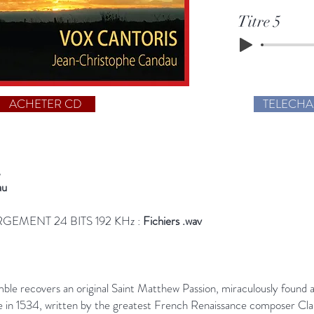
Titre 5
ACHETER CD
TELECH
,
au
EMENT 24 BITS 192 KHz :
Fichiers .wav
le recovers an original Saint Matthew Passion, miraculously found a
e in 1534, written by the greatest French Renaissance composer Cla