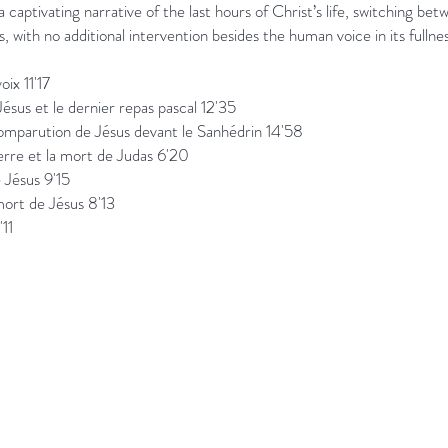
 a captivating narrative of the last hours of Christ’s life, switching be
, with no additional intervention besides the human voice in its fullnes
oix 11'17
ésus et le dernier repas pascal 12'35
 comparution de Jésus devant le Sanhédrin 14'58
erre et la mort de Judas 6'20
 Jésus 9'15
 mort de Jésus 8'13
'11