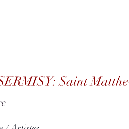
log
Listen
News
Artists
Who are we?
Contact
RMISY: Saint Matthew Passion (1534)
 SERMISY: Saint Matthe
re
 / Artistes