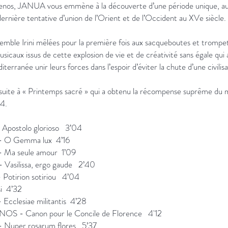
enos, JANUA vous emmène à la découverte d’une période unique, au
ernière tentative d’union de l’Orient et de l’Occident au XVe siècle.
semble Irini mêlées pour la première fois aux sacqueboutes et trompe
sicaux issus de cette explosion de vie et de créativité sans égale qui 
terranée unir leurs forces dans l’espoir d’éviter la chute d’une civilisa
 suite à « Printemps sacré » qui a obtenu la récompense suprême 
4.
Apostolo glorioso 3’04
- O Gemma lux 4’16
 Ma seule amour 1’09
Vasilissa, ergo gaude 2’40
 Potirion sotiriou 4’04
si 4’32
Ecclesiae militantis 4’28
S - Canon pour le Concile de Florence 4'12
 Nuper rosarum flores 5’37