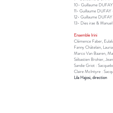
10- Guillaume DUFAY
11- Guillaume DUFAY -
12- Guillaume DUFAY -
13- Dies irae & Manu
Ensemble Irini
Clémence Faber, Eulali
Fanny Châtelain, Lauria
Marco Van Baaren, Matt
Sébastien Brohier, Jea
Sandie Griot : Sacqueb
Claire McIntyre : Sacq
Lila Hajosi, direction