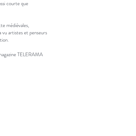
ssi courte que
tte médiévales,
a vu artistes et penseurs
tion.
du magazine TELERAMA