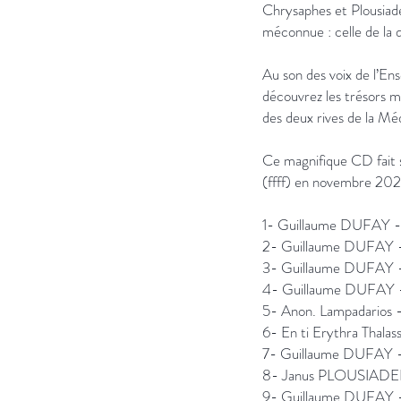
Chrysaphes et Plousiad
méconnue : celle de la d
Au son des voix de l’En
découvrez les trésors mu
des deux rives de la Médi
Ce magnifique CD fait
(ffff) en novembre 202
1- Guillaume DUFAY - 
2- Guillaume DUFAY 
3- Guillaume DUFAY -
4- Guillaume DUFAY - 
5- Anon. Lampadarios -
6- En ti Erythra Thalas
7- Guillaume DUFAY - 
8- Janus PLOUSIADENO
9- Guillaume DUFAY -