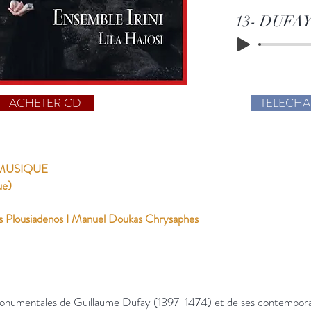
13- DUFAY 
ACHETER CD
TELECH
 MUSIQUE
ue)
s Plousiadenos I Manuel Doukas Chrysaphes
monumentales de Guillaume Dufay (1397-1474) et de ses contempora