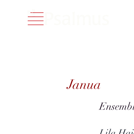
Catalog
Janua
Janua
Ensembl
Lila Haj