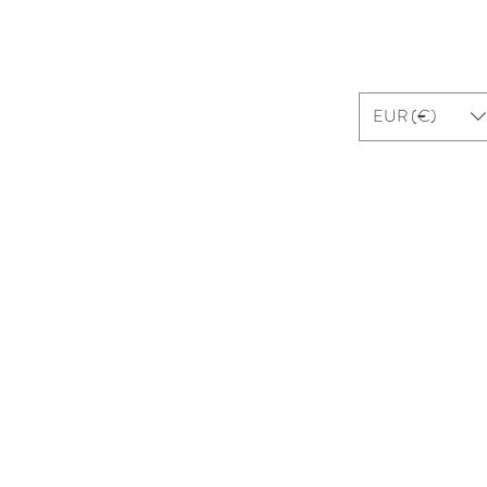
ui sommes-nous ?
Contact
EUR (€)