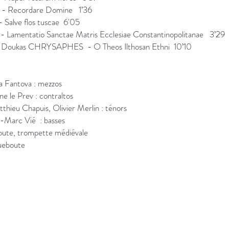
 - Recordare Domine 1’36
 Salve flos tuscae 6'05
 Lamentatio Sanctae Matris Ecclesiae Constantinopolitanae 3’29
el Doukas CHRYSAPHES - O Theos Ilthosan Ethni 10’10
a Fantova : mezzos
ne le Prev : contraltos
hieu Chapuis, Olivier Merlin : ténors
n-Marc Vié : basses
oute, trompette médiévale
ueboute