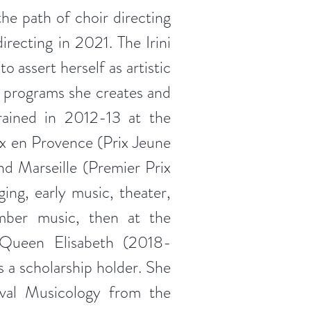
 the path of choir directing
irecting in 2021. The Irini
o assert herself as artistic
e programs she creates and
rained in 2012-13 at the
ix en Provence (Prix Jeune
nd Marseille (Premier Prix
ging, early music, theater,
amber music, then at the
 Queen Elisabeth (2018-
s a scholarship holder. She
val Musicology from the