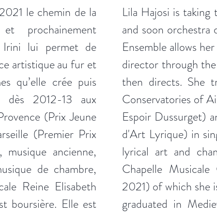
 2021 le chemin de la
Lila Hajosi is taking
 et prochainement
and soon orchestra d
 Irini lui permet de
Ensemble allows her t
e artistique au fur et
director through th
s qu’elle crée puis
then directs. She t
ée dès 2012-13 aux
Conservatories of A
Provence (Prix Jeune
Espoir Dussurget) a
seille (Premier Prix
d'Art Lyrique) in sin
, musique ancienne,
lyrical art and ch
 musique de chambre,
Chapelle Musicale
cale Reine Elisabeth
2021) of which she i
t boursière. Elle est
graduated in Medie