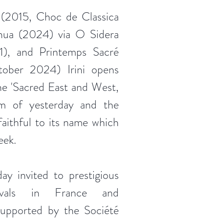
(2015, Choc de Classica
anua (2024) via O Sidera
1), and Printemps Sacré
tober 2024) Irini opens
he 'Sacred East and West,
m of yesterday and the
faithful to its name which
eek.
ay invited to prestigious
ivals in France and
 supported by the Société