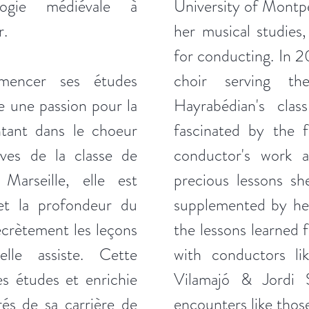
ogie médiévale à
University of Montpe
r.
her musical studies
for conducting. In 2
encer ses études
choir serving t
e une passion pour la
Hayrabédian's clas
ntant dans le choeur
fascinated by the 
ves de la classe de
conductor's work a
Marseille, elle est
precious lessons sh
 et la profondeur du
supplemented by her
secrètement les leçons
the lessons learned 
elle assiste. Cette
with conductors li
s études et enrichie
Vilamajó & Jordi 
rés de sa carrière de
encounters like thos