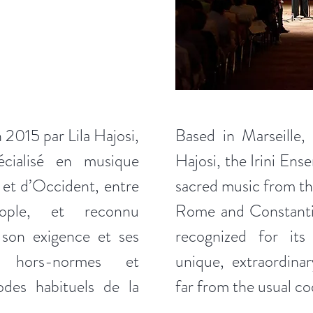
 2015 par Lila Hajosi,
Based in Marseille,
écialisé en musique
Hajosi, the Irini Ens
 et d’Occident, entre
sacred music from t
ople, et reconnu
Rome and Constantin
 son exigence et ses
recognized for its
s, hors-normes et
unique, extraordinar
odes habituels de la
far from the usual c