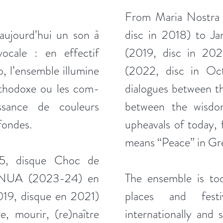
From Maria Nostra 
aujourd’hui un son à
disc in 2018) to J
ocale : en effectif
(2019, disc in 202
, l’ensemble illumine
(2022, disc in Oc
rthodoxe ou les com-
dialogues between t
ssance de couleurs
between the wisdo
fondes.
upheavals of today, 
means “Peace” in Gr
5, disque Choc de
JANUA (2023-24) en
The ensemble is tod
019, disque en 2021)
places and fest
e, mourir, (re)naître
internationally and