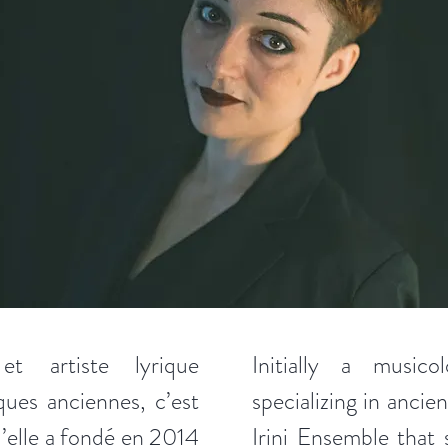
et artiste lyrique
Initially a musicol
ques anciennes, c’est
specializing in ancien
u’elle a fondé en 2014
Irini Ensemble that