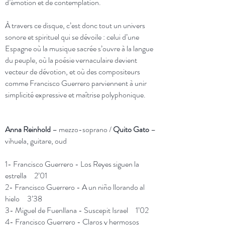
d’émotion et de contemplation.
À travers ce disque, c’est donc tout un univers
sonore et spirituel qui se dévoile : celui d’une
Espagne où la musique sacrée s’ouvre à la langue
du peuple, où la poésie vernaculaire devient
vecteur de dévotion, et où des compositeurs
comme Francisco Guerrero parviennent à unir
simplicité expressive et maîtrise polyphonique.
Anna Reinhold
– mezzo-soprano /
Quito Gato
–
vihuela, guitare, oud
1- Francisco Guerrero - Los Reyes siguen la
estrella 2’01
2- Francisco Guerrero - A un niño llorando al
hielo 3’38
3- Miguel de Fuenllana - Suscepit Israel 1’02
4- Francisco Guerrero - Claros y hermosos