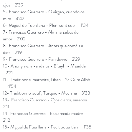
ojos 2’39
5- Francisco Guerrero - O virgen, cuando os
miro 4’42
6- Miguel de Fuenllana - Pleni sunt coeli 1’34
7- Francisco Guerrero - Alma, si sabes de
amor 2’02
8- Francisco Guerrero - Antes que comáis a
dios 2'19
9- Francisco Guerrero - Pan divino 2’29
10- Anonyme, al-andalus - B’tayhi - M'saddar
2’21
11- Traditionnel maronite, Liban - Ya Oum Allah
4’54
12- Traditionnel soufi, Turquie - Mevlana 3’33
13- Francisco Guerrero - Ojos claros, serenos
2’11
14- Francisco Guerrero - Esclarecida madre
2’12
15- Miguel de Fuenllana - Fecit potentiam 1’35