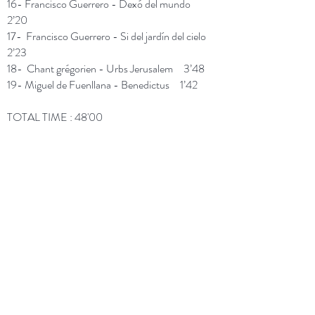
16- Francisco Guerrero - Dexó del mundo
2’20
17- Francisco Guerrero - Si del jardín del cielo
2’23
18- Chant grégorien - Urbs Jerusalem 3’48
19- Miguel de Fuenllana - Benedictus 1’42
TOTAL TIME : 48'00
ACHETER CD
TELECHARGER