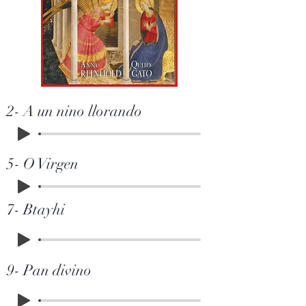
2- A un nino llorando
5- O Virgen
7- Btayhi
9- Pan divino