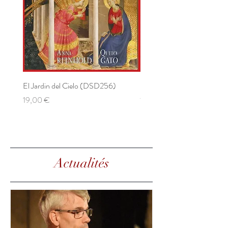
El Jardin del Cielo (DSD256)
El Jardin del Cielo (24bits 
Prix
Prix
19,00 €
15,00 €
Actualités