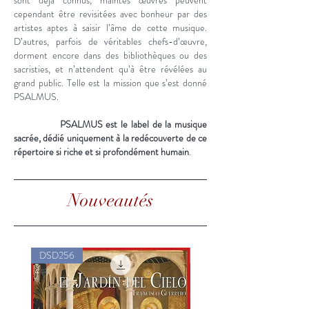
sont déjà connus, maintes œuvres peuvent
cependant être revisitées avec bonheur par des
artistes aptes à saisir l’âme de cette musique.
D’autres, parfois de véritables chefs-d’œuvre,
dorment encore dans des bibliothèques ou des
sacristies, et n’attendent qu’à être révélées au
grand public. Telle est la mission que s’est donné
PSALMUS.
PSALMUS est le label de la musique
sacrée, dédié uniquement à la redécouverte de ce
répertoire si riche et si profondément humain
.
Nouveautés
DSD256
24bits 192khz